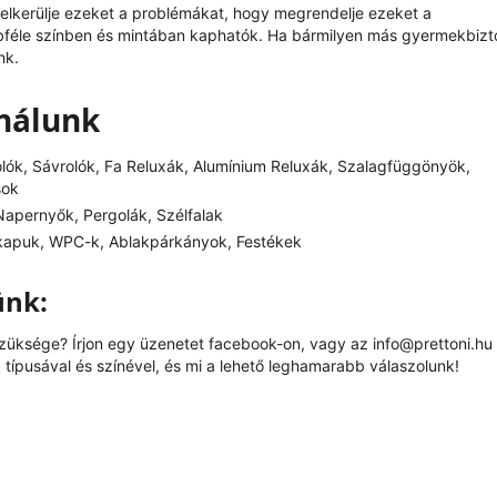
y elkerülje ezeket a problémákat, hogy megrendelje ezeket a
bbféle színben és mintában kaphatók. Ha bármilyen más gyermekbizt
nk.
ínálunk
olók, Sávrolók, Fa Reluxák, Alumínium Reluxák, Szalagfüggönyök,
sok
apernyők, Pergolák, Szélfalak
kapuk, WPC-k, Ablakpárkányok, Festékek
ünk:
szüksége? Írjon egy üzenetet
facebook
-on, vagy az
info@prettoni.hu
típusával és színével, és mi a lehető leghamarabb válaszolunk!