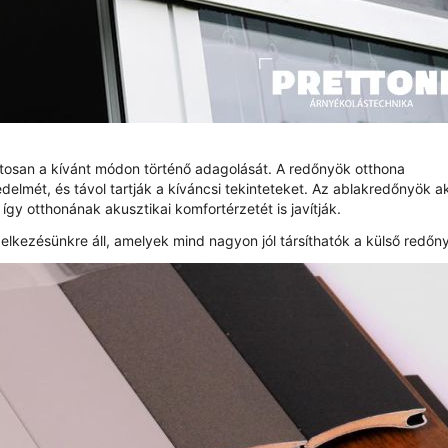
ntosan a kívánt módon történő adagolását. A redőnyök otthona
delmét, és távol tartják a kíváncsi tekinteteket. Az ablakredőnyök a
, így otthonának akusztikai komfortérzetét is javítják.
lkezésünkre áll, amelyek mind nagyon jól társíthatók a külső redőn