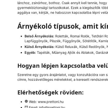
lánchoz, zsinórhoz, bothoz. Csak annyit kell tennie, hog
gyermekbiztonsági tartozékokat. Ezek a kiegészítők tö
aggálya van, kérjük, ne habozzon kapcsolatba lépni velü
Árnyékoló típusok, amit k
Belső Árnyékolás:
Roletták, Romai Rolók, Tetőtéri R
Lapfüggönyök, Pliszék, Függönyök, Sötétítők, Karni
Külső Árnyékolás:
Külső Reluxák, Külső Redőnyök, N
Egyéb:
Tapéták, Műanyag Ajtók és Ablakok, Garázs
Hogyan lépjen kapcsolatba vel
Szeretne egy gyors árajánlatot, vagy konzultációra van 
címre, hozzávetőleges méretekkel, a keresett rendszerek 
Elérhetőségek röviden:
Web:
www.prettoni.hu
Email:
info@prettoni.hu