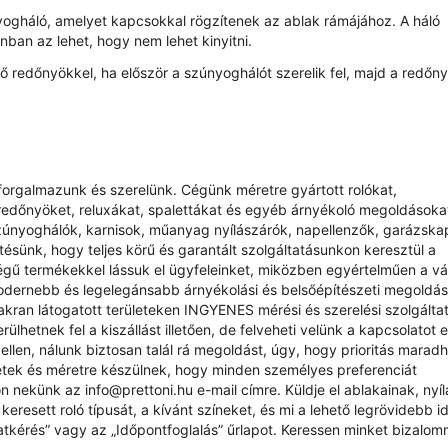
ogháló, amelyet kapcsokkal rögzítenek az ablak rámájához. A háló
nban az lehet, hogy nem lehet kinyitni.
 redőnyökkel, ha először a szúnyoghálót szerelik fel, majd a redőny
at forgalmazunk és szerelünk. Cégünk méretre gyártott rolókat,
redőnyöket, reluxákat, spalettákat és egyéb árnyékoló megoldásokat
zúnyoghálók, karnisok, műanyag nyílászárók, napellenzők, garázsk
sünk, hogy teljes körű és garantált szolgáltatásunkon keresztül a
ű termékekkel lássuk el ügyfeleinket, miközben egyértelműen a vás
odernebb és legelegánsabb árnyékolási és belsőépítészeti megoldá
yakran látogatott területeken INGYENES mérési és szerelési szolgálta
ülhetnek fel a kiszállást illetően, de felveheti velünk a kapcsolatot 
ellen, nálunk biztosan talál rá megoldást, úgy, hogy prioritás marad
étek és méretre készülnek, hogy minden személyes preferenciát
rjon nekünk az
info@prettoni.hu
e-mail címre. Küldje el ablakainak, nyí
eresett roló típusát, a kívánt színeket, és mi a lehető legrövidebb id
atkérés
” vagy az „
Időpontfoglalás
” űrlapot. Keressen minket bizalom