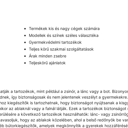
Termékek kis és nagy cégek számára
Modellek és színek széles választéka
Gyermekvédelmi tartozékok
Teljes körű szakmai szolgáltatások
Árak minden zsebre
Teljeskörű ajánlatok
ják a tartozékok, mint például a zsinór, a lánc vagy a bot. Bizonyo
ödnek, így biztonságosak és nem jelentenek veszélyt a gyermekekre.
oz kiegészítők is tartozhatnak, hogy biztonságot nyújtsanak a kis
kor az ablaknál vagy a falnál látják. Ezek a tartozékok biztonságot 
kerülésére a következő tartozékok használhatók: lánc- vagy zsinórrö
avasoljuk, hogy az ablakok közelében, ahol a belső redőnyök be v
éb bútorkiegészítők, amelyek megkönnyítik a gyerekek hozzáférésé