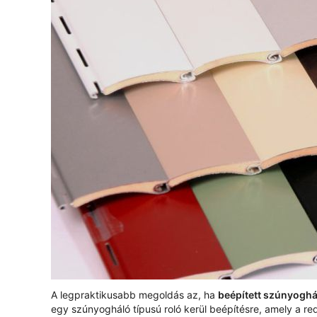
A legpraktikusabb megoldás az, ha
beépített szúnyoghá
egy szúnyogháló típusú roló kerül beépítésre, amely a re