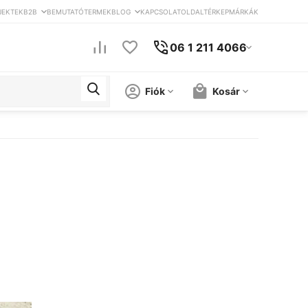
JEKTEK
B2B
BEMUTATÓTERMEK
BLOG
KAPCSOLAT
OLDALTÉRKEP
MÁRKÁK
06 1 211 4066
Fiók
Kosár