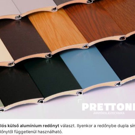
lós külső alumínium redőnyt
választ. Ilyenkor a redőnybe dupla sín
dőnytől függetlenül használható.