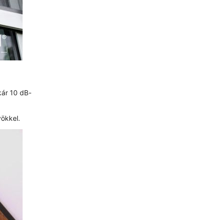
kár 10 dB-
yökkel.