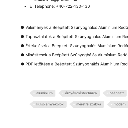
Telephone: +40-722-130-130
●
Vélemények a Beépített Szúnyoghálós Alumínium Redőny
●
Tapasztalatok a Beépített Szúnyoghálós Alumínium Redő
●
Értékelések a Beépített Szúnyoghálós Alumínium Redőny
●
Minősítések a Beépített Szúnyoghálós Alumínium Redőny
●
PDF letöltése a Beépített Szúnyoghálós Alumínium Redő
alumínium
árnyékolástechnika
beépített
külső árnyékolók
méretre szabva
modern