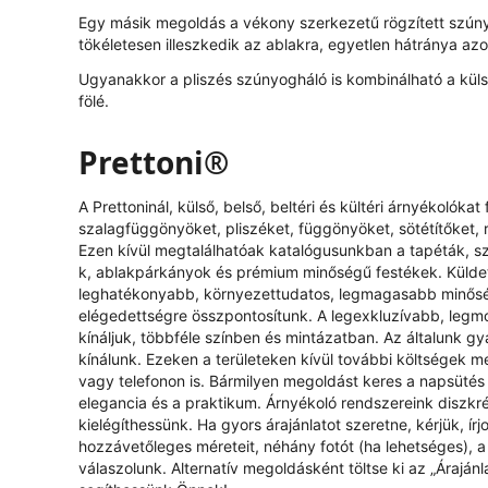
Egy másik megoldás a vékony szerkezetű rögzített szúny
tökéletesen illeszkedik az ablakra, egyetlen hátránya azo
Ugyanakkor a pliszés szúnyogháló is kombinálható a külső
fölé.
Prettoni®
A Prettoninál, külső, belső, beltéri és kültéri árnyékolók
szalagfüggönyöket, pliszéket, függönyöket, sötétítőket, 
Ezen kívül megtalálhatóak katalógusunkban a tapéták, s
k, ablakpárkányok és prémium minőségű festékek. Küldeté
leghatékonyabb, környezettudatos, legmagasabb minőség
elégedettségre összpontosítunk. A legexkluzívabb, legm
kínáljuk, többféle színben és mintázatban. Az általunk g
kínálunk. Ezeken a területeken kívül további költségek mer
vagy telefonon is. Bármilyen megoldást keres a napsütés 
elegancia és a praktikum. Árnyékoló rendszereink diszkr
kielégíthessünk. Ha gyors árajánlatot szeretne, kérjük, í
hozzávetőleges méreteit, néhány fotót (ha lehetséges), a k
válaszolunk. Alternatív megoldásként töltse ki az „
Árajánl