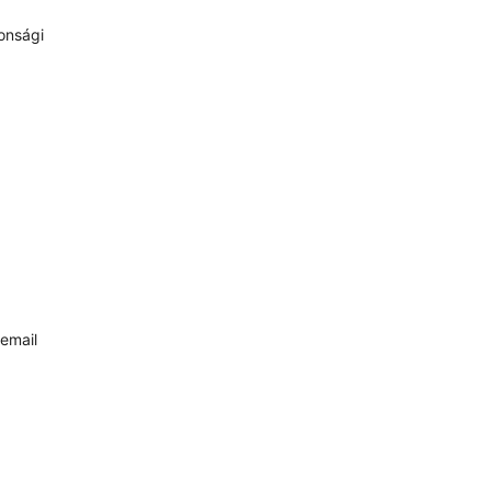
onsági
email