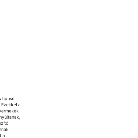
s típusú
 Ezekkel a
gyermekek
nyújtanak,
gzítő
annak
t a