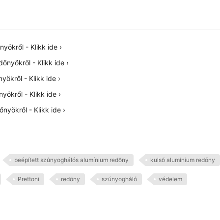
ökről - Klikk ide ›
nyökről - Klikk ide ›
ökről - Klikk ide ›
ökről - Klikk ide ›
nyökről - Klikk ide ›
beépített szúnyoghálós alumínium redőny
kulső alumínium redőny
Prettoni
redőny
szúnyogháló
védelem