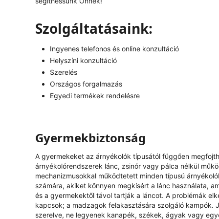
segíthessünk Önnek!
Szolgáltatásaink:
Ingyenes telefonos és online konzultáció
Helyszíni konzultáció
Szerelés
Országos forgalmazás
Egyedi termékek rendelésre
Gyermekbiztonság
A gyermekeket az árnyékolók típusától függően megfojthat
árnyékolórendszerek lánc, zsinór vagy pálca nélkül műk
mechanizmusokkal működtetett minden típusú árnyékolóh
számára, akiket könnyen megkísért a lánc használata, ami
és a gyermekektől távol tartják a láncot. A problémák el
kapcsok; a madzagok felakasztására szolgáló kampók. J
szerelve, ne legyenek kanapék, székek, ágyak vagy egy