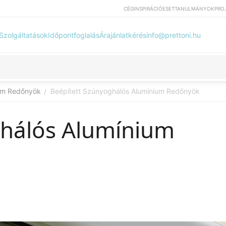
CÉG
INSPIRÁCIÓ
ESETTANULMÁNYOK
PRO
Szolgáltatások
Időpontfoglalás
Árajánlatkérés
info@prettoni.hu
ium Redőnyök
Beépített Szúnyoghálós Alumínium Redőnyök
/
ghálós Alumínium