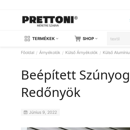
TERMÉKEK
SHOP
Főoldal
Árnyékolók
Külső Árnyékolók
Külső Alumín
/
/
/
Beépített Szúnyo
Redőnyök
Június 9, 2022