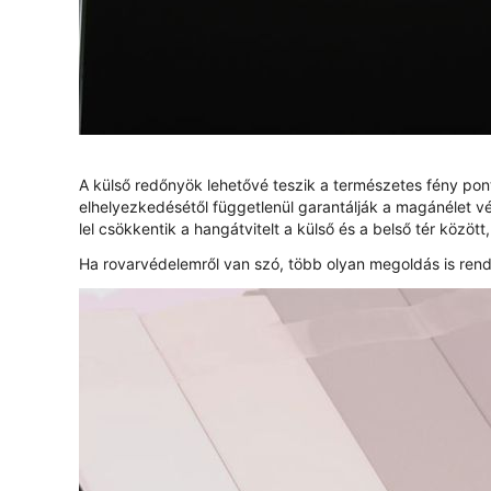
A külső redőnyök lehetővé teszik a természetes fény po
elhelyezkedésétől függetlenül garantálják a magánélet vé
lel csökkentik a hangátvitelt a külső és a belső tér között
Ha rovarvédelemről van szó, több olyan megoldás is rende