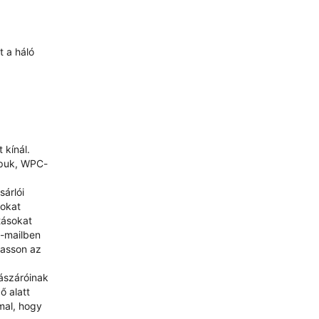
t a háló
 kínál.
apuk, WPC-
árlói
sokat
tásokat
e-mailben
hasson az
lászáróinak
ő alatt
mal, hogy