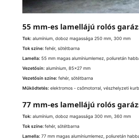
55 mm-es lamellájú rolós gará
Tok:
alumínium, doboz magassága 250 mm, 300 mm
Tok színe:
fehér, sötétbarna
Lamella:
55 mm magas alumíniumlemez, poliuretán habba
Vezetősín:
alumínium, 85x27 mm
Vezetősín színe:
fehér, sötétbarna
Működtetés:
elektromos - csőmotorral, vészhelyzeti kurbli
77 mm-es lamellájú rolós gará
Tok:
alumínium, doboz magassága 300 mm, 360 mm
Tok színe:
fehér, sötétbarna
Lamella:
77 mm magas alumíniumlemez, poliuretán habbal