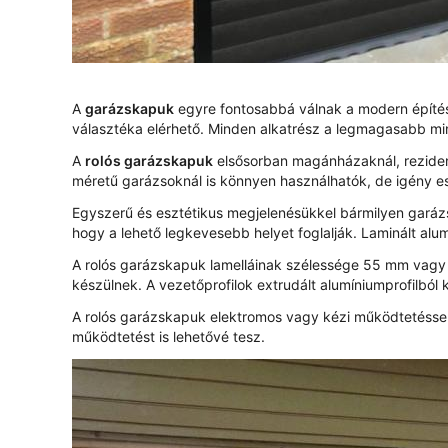
A
garázskapuk
egyre fontosabbá válnak a modern építés
választéka elérhető. Minden alkatrész a legmagasabb min
A
rolós garázskapuk
elsősorban magánházaknál, rezidenc
méretű garázsoknál is könnyen használhatók, de igény e
Egyszerű és esztétikus megjelenésükkel bármilyen garázst
hogy a lehető legkevesebb helyet foglalják. Laminált alu
A rolós garázskapuk lamelláinak szélessége 55 mm vagy 7
készülnek. A vezetőprofilok extrudált alumíniumprofilból
A rolós garázskapuk elektromos vagy kézi működtetéssel 
működtetést is lehetővé tesz.