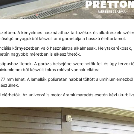
zetben. A kényelmes használathoz tartozékok és alkatrészek széle
őségű anyagokból készül, ami garantálja a hosszú élettartamot.
iális környezetben való használatra alkalmasak. Helytakarékosak,
setén nagyobb méretben is elkészíthetők.
ípushoz illenek. A garázs belsejébe szerelhetők fel, és úgy tervezt
míniumlemezből készült tokos rolóval vannak ellátva
7 mm lehet. A lamellák poliuretán habbal töltött alumíniumlemezből
 készülnek.
elérhetők. Az univerzális motor áramkimaradás esetén kézi (kurbliva