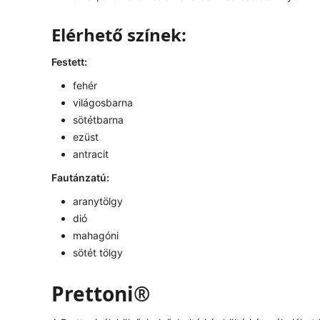
Elérhető színek:
Festett:
fehér
világosbarna
sötétbarna
ezüst
antracit
Fautánzatú:
aranytölgy
dió
mahagóni
sötét tölgy
Prettoni®