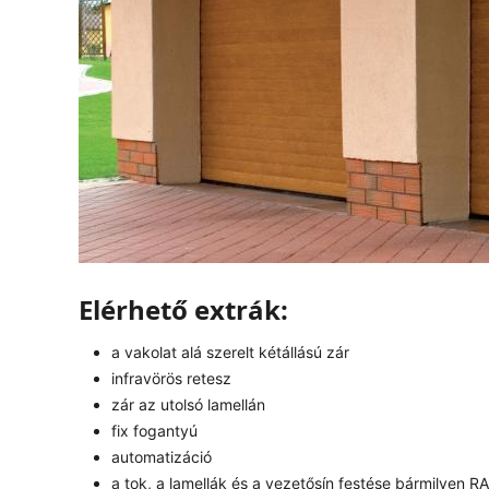
Elérhető extrák:
a vakolat alá szerelt kétállású zár
infravörös retesz
zár az utolsó lamellán
fix fogantyú
automatizáció
a tok, a lamellák és a vezetősín festése bármilyen 