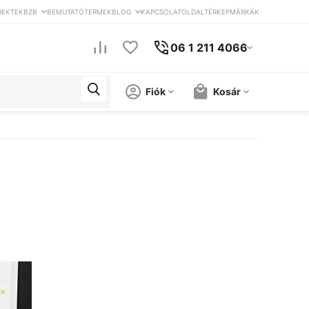
JEKTEK
B2B
BEMUTATÓTERMEK
BLOG
KAPCSOLAT
OLDALTÉRKEP
MÁRKÁK
06 1 211 4066
Fiók
Kosár