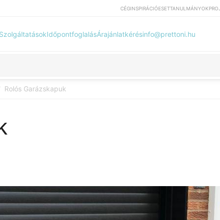
CÉG
INSPIRÁCIÓ
ESETTANULMÁNYOK
PRO
Szolgáltatások
Időpontfoglalás
Árajánlatkérés
info@prettoni.hu
Rolós Garázskapuk
/
k