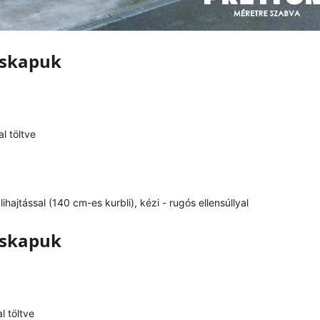
zskapuk
l töltve
hajtással (140 cm-es kurbli), kézi - rugós ellensúllyal
zskapuk
 töltve