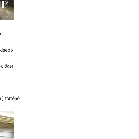
s
 kisebb
ék őket,
l) történő