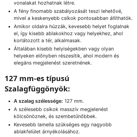
vonalakat hozhatnak létre.
A fény finomabb szabályozását teszi lehetővé,
mivel a keskenyebb csíkok pontosabban állíthatók.
Amikor oldalra húzzák, kevesebb helyet foglalnak
el, így kisebb ablakokhoz vagy helyekhez, ahol
korlátozott a tér, alkalmasak.
Általában kisebb helyiségekben vagy olyan
helyeken előnyben részesítik, ahol modern és
elegáns megjelenést szeretnének.
127 mm-es típusú
Szalagfüggönyök:
A szalag szélessége:
127 mm.
A szélesebb csíkok masszív megjelenést
kölcsönöznek, és szembetűnőbbek.
Kevesebb lamella szükséges egy nagyobb
ablakfelület árnyékolásához.