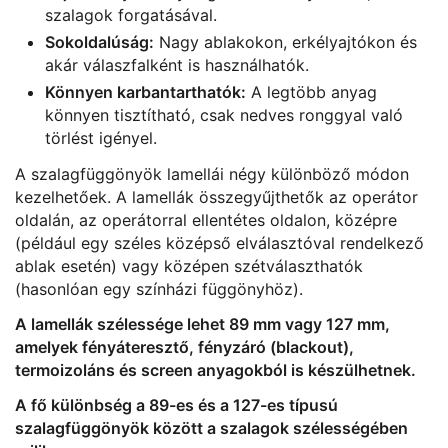
szalagok forgatásával.
Sokoldalúság:
Nagy ablakokon, erkélyajtókon és
akár válaszfalként is használhatók.
Könnyen karbantarthatók:
A legtöbb anyag
könnyen tisztítható, csak nedves ronggyal való
törlést igényel.
A szalagfüggönyök lamellái négy különböző módon
kezelhetőek. A lamellák összegyűjthetők az operátor
oldalán, az operátorral ellentétes oldalon, középre
(például egy széles középső elválasztóval rendelkező
ablak esetén) vagy középen szétválaszthatók
(hasonlóan egy színházi függönyhöz).
A lamellák szélessége lehet 89 mm vagy 127 mm,
amelyek fényáteresztő, fényzáró (blackout),
termoizoláns és screen anyagokból is készülhetnek.
A fő különbség a 89-es és a 127-es típusú
szalagfüggönyök között a szalagok szélességében