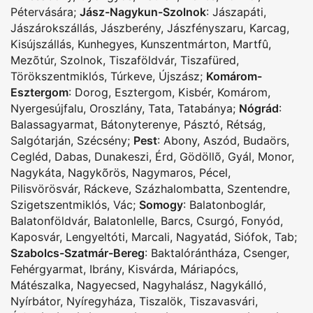
Pétervására
;
Jász-Nagykun-Szolnok
:
Jászapáti
,
Jászárokszállás
,
Jászberény
,
Jászfényszaru
,
Karcag
,
Kisújszállás
,
Kunhegyes
,
Kunszentmárton
,
Martfû
,
Mezõtúr
,
Szolnok
,
Tiszaföldvár
,
Tiszafüred
,
Törökszentmiklós
,
Túrkeve
,
Újszász
;
Komárom-
Esztergom
:
Dorog
,
Esztergom
,
Kisbér
,
Komárom
,
Nyergesújfalu
,
Oroszlány
,
Tata
,
Tatabánya
;
Nógrád
:
Balassagyarmat
,
Bátonyterenye
,
Pásztó
,
Rétság
,
Salgótarján
,
Szécsény
;
Pest
:
Abony
,
Aszód
,
Budaörs
,
Cegléd
,
Dabas
,
Dunakeszi
,
Érd
,
Gödöllõ
,
Gyál
,
Monor
,
Nagykáta
,
Nagykõrös
,
Nagymaros
,
Pécel
,
Pilisvörösvár
,
Ráckeve
,
Százhalombatta
,
Szentendre
,
Szigetszentmiklós
,
Vác
;
Somogy
:
Balatonboglár
,
Balatonföldvár
,
Balatonlelle
,
Barcs
,
Csurgó
,
Fonyód
,
Kaposvár
,
Lengyeltóti
,
Marcali
,
Nagyatád
,
Siófok
,
Tab
;
Szabolcs-Szatmár-Bereg
:
Baktalórántháza
,
Csenger
,
Fehérgyarmat
,
Ibrány
,
Kisvárda
,
Máriapócs
,
Mátészalka
,
Nagyecsed
,
Nagyhalász
,
Nagykálló
,
Nyírbátor
,
Nyíregyháza
,
Tiszalök
,
Tiszavasvári
,