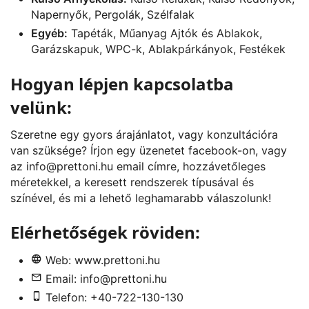
Napernyők, Pergolák, Szélfalak
Egyéb:
Tapéták, Műanyag Ajtók és Ablakok,
Garázskapuk, WPC-k, Ablakpárkányok, Festékek
Hogyan lépjen kapcsolatba
velünk:
Szeretne egy gyors árajánlatot, vagy konzultációra
van szüksége? Írjon egy üzenetet
facebook
-on, vagy
az
info@prettoni.hu
email címre, hozzávetőleges
méretekkel, a keresett rendszerek típusával és
színével, és mi a lehető leghamarabb válaszolunk!
Elérhetőségek röviden:
Web:
www.prettoni.hu
Email:
info@prettoni.hu
Telefon: +40-722-130-130