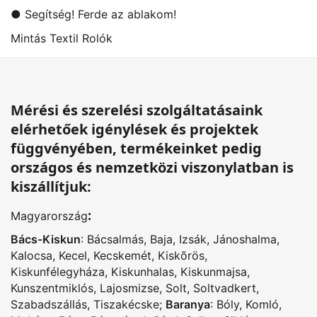
● Segítség! Ferde az ablakom!
Mintás Textil Rolók
Mérési és szerelési szolgáltatásaink
elérhetőek igénylések és projektek
függvényében, termékeinket pedig
országos és nemzetközi viszonylatban is
kiszállítjuk:
:
Magyarország
Bács-Kiskun
:
Bácsalmás
,
Baja
,
Izsák
,
Jánoshalma
,
Kalocsa
,
Kecel
,
Kecskemét
,
Kiskõrös
,
Kiskunfélegyháza
,
Kiskunhalas
,
Kiskunmajsa
,
Kunszentmiklós
,
Lajosmizse
,
Solt
,
Soltvadkert
,
Szabadszállás
,
Tiszakécske
;
Baranya
:
Bóly
,
Komló
,