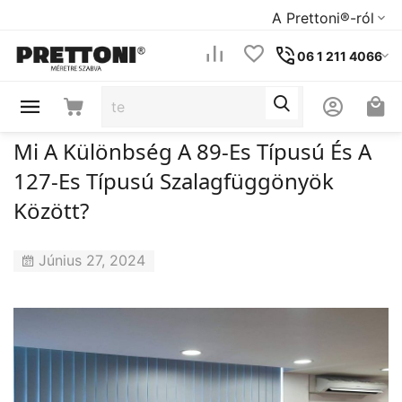
A Prettoni®-ról
06 1 211 4066
Mi A Különbség A 89-Es Típusú És A
127-Es Típusú Szalagfüggönyök
Között?
Június 27, 2024