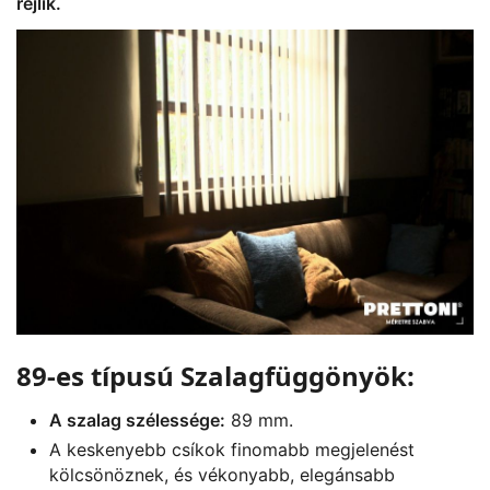
rejlik.
89-es típusú Szalagfüggönyök:
A szalag szélessége:
89 mm.
A keskenyebb csíkok finomabb megjelenést
kölcsönöznek, és vékonyabb, elegánsabb