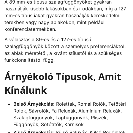
A 89 mm-es típusú szalagfüggönyöket gyakran
használják kisebb lakásokban és irodákban, míg a 127
mm-es típusúakat gyakran használják kereskedelmi
terekben vagy nagy ablakokon, mint például
konferenciatermekben.
A választás a 89-es és a 127-es típusú
szalagfüggönyök között a személyes preferenciáktól,
az ablak méretétől, a kívánt stílustól és a szükséges
funkcionalitástól függ.
Árnyékoló Típusok, Amit
Kínálunk
Belső Árnyékolás:
Roletták, Romai Rolók, Tetőtéri
Rolók, Sávrolók, Fa Reluxák, Alumínium Reluxák,
Szalagfüggönyök, Lapfüggönyök, Pliszék,
Függönyök, Sötétítők, Karnisok
Külső Árnyékolás:
Külső Reluxák, Külső Redőnyök,