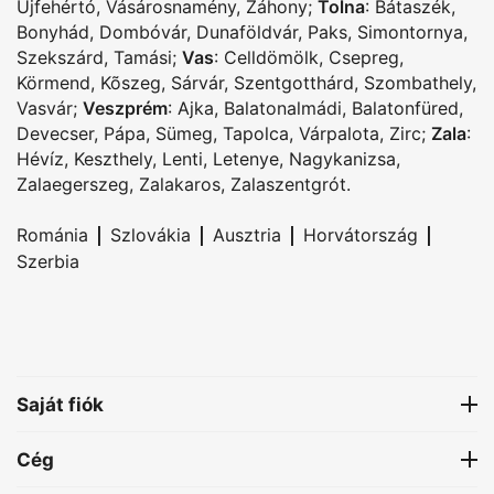
Újfehértó
,
Vásárosnamény
,
Záhony
;
Tolna
:
Bátaszék
,
Bonyhád
,
Dombóvár
,
Dunaföldvár
,
Paks
,
Simontornya
,
Szekszárd
,
Tamási
;
Vas
:
Celldömölk
,
Csepreg
,
Körmend
,
Kõszeg
,
Sárvár
,
Szentgotthárd
,
Szombathely
,
Vasvár
;
Veszprém
:
Ajka
,
Balatonalmádi
,
Balatonfüred
,
Devecser
,
Pápa
,
Sümeg
,
Tapolca
,
Várpalota
,
Zirc
;
Zala
:
Hévíz
,
Keszthely
,
Lenti
,
Letenye
,
Nagykanizsa
,
Zalaegerszeg
,
Zalakaros
,
Zalaszentgrót
.
|
|
|
|
Románia
Szlovákia
Ausztria
Horvátország
Szerbia
Saját fiók
Cég