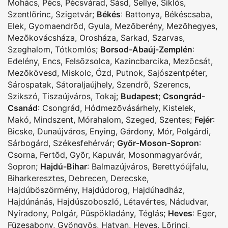
Mohács
,
Pécs
,
Pécsvárad
,
Sásd
,
Sellye
,
Siklós
,
Szentlõrinc
,
Szigetvár
;
Békés
:
Battonya
,
Békéscsaba
,
Elek
,
Gyomaendrõd
,
Gyula
,
Mezõberény
,
Mezõhegyes
,
Mezõkovácsháza
,
Orosháza
,
Sarkad
,
Szarvas
,
Szeghalom
,
Tótkomlós
;
Borsod-Abaúj-Zemplén
:
Edelény
,
Encs
,
Felsõzsolca
,
Kazincbarcika
,
Mezõcsát
,
Mezõkövesd
,
Miskolc
,
Ózd
,
Putnok
,
Sajószentpéter
,
Sárospatak
,
Sátoraljaújhely
,
Szendrõ
,
Szerencs
,
Szikszó
,
Tiszaújváros
,
Tokaj
;
Budapest
;
Csongrád-
Csanád
:
Csongrád
,
Hódmezõvásárhely
,
Kistelek
,
Makó
,
Mindszent
,
Mórahalom
,
Szeged
,
Szentes
;
Fejér
:
Bicske
,
Dunaújváros
,
Enying
,
Gárdony
,
Mór
,
Polgárdi
,
Sárbogárd
,
Székesfehérvár
;
Győr-Moson-Sopron
:
Csorna
,
Fertõd
,
Gyõr
,
Kapuvár
,
Mosonmagyaróvár
,
Sopron
;
Hajdú-Bihar
:
Balmazújváros
,
Berettyóújfalu
,
Biharkeresztes
,
Debrecen
,
Derecske
,
Hajdúböszörmény
,
Hajdúdorog
,
Hajdúhadház
,
Hajdúnánás
,
Hajdúszoboszló
,
Létavértes
,
Nádudvar
,
Nyíradony
,
Polgár
,
Püspökladány
,
Téglás
;
Heves
:
Eger
,
Füzesabony
,
Gyöngyös
,
Hatvan
,
Heves
,
Lõrinci
,