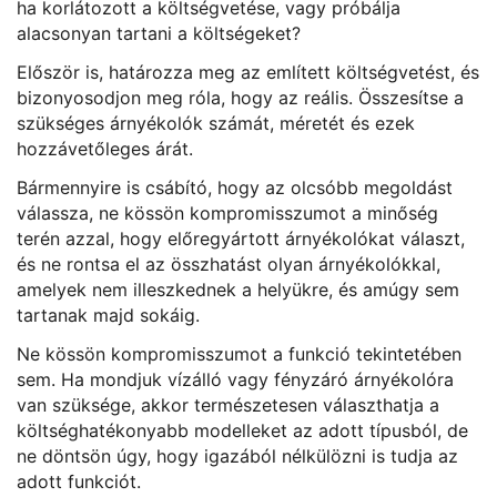
ha korlátozott a költségvetése, vagy próbálja
alacsonyan tartani a költségeket?
Először is, határozza meg az említett költségvetést, és
bizonyosodjon meg róla, hogy az reális. Összesítse a
szükséges árnyékolók számát, méretét és ezek
hozzávetőleges árát.
Bármennyire is csábító, hogy az olcsóbb megoldást
válassza, ne kössön kompromisszumot a minőség
terén azzal, hogy előregyártott árnyékolókat választ,
és ne rontsa el az összhatást olyan árnyékolókkal,
amelyek nem illeszkednek a helyükre, és amúgy sem
tartanak majd sokáig.
Ne kössön kompromisszumot a funkció tekintetében
sem. Ha mondjuk vízálló vagy fényzáró árnyékolóra
van szüksége, akkor természetesen választhatja a
költséghatékonyabb modelleket az adott típusból, de
ne döntsön úgy, hogy igazából nélkülözni is tudja az
adott funkciót.