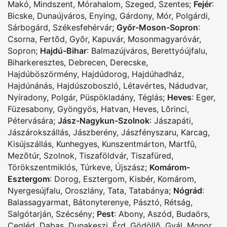
Makó
,
Mindszent
,
Mórahalom
,
Szeged
,
Szentes
;
Fejér
:
Bicske
,
Dunaújváros
,
Enying
,
Gárdony
,
Mór
,
Polgárdi
,
Sárbogárd
,
Székesfehérvár
;
Győr-Moson-Sopron
:
Csorna
,
Fertõd
,
Gyõr
,
Kapuvár
,
Mosonmagyaróvár
,
Sopron
;
Hajdú-Bihar
:
Balmazújváros
,
Berettyóújfalu
,
Biharkeresztes
,
Debrecen
,
Derecske
,
Hajdúböszörmény
,
Hajdúdorog
,
Hajdúhadház
,
Hajdúnánás
,
Hajdúszoboszló
,
Létavértes
,
Nádudvar
,
Nyíradony
,
Polgár
,
Püspökladány
,
Téglás
;
Heves
:
Eger
,
Füzesabony
,
Gyöngyös
,
Hatvan
,
Heves
,
Lõrinci
,
Pétervására
;
Jász-Nagykun-Szolnok
:
Jászapáti
,
Jászárokszállás
,
Jászberény
,
Jászfényszaru
,
Karcag
,
Kisújszállás
,
Kunhegyes
,
Kunszentmárton
,
Martfû
,
Mezõtúr
,
Szolnok
,
Tiszaföldvár
,
Tiszafüred
,
Törökszentmiklós
,
Túrkeve
,
Újszász
;
Komárom-
Esztergom
:
Dorog
,
Esztergom
,
Kisbér
,
Komárom
,
Nyergesújfalu
,
Oroszlány
,
Tata
,
Tatabánya
;
Nógrád
:
Balassagyarmat
,
Bátonyterenye
,
Pásztó
,
Rétság
,
Salgótarján
,
Szécsény
;
Pest
:
Abony
,
Aszód
,
Budaörs
,
Cegléd
,
Dabas
,
Dunakeszi
,
Érd
,
Gödöllõ
,
Gyál
,
Monor
,