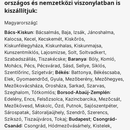
országos és nemzetközi viszonylatban is
kiszállítjuk:
:
Magyarország
Bács-Kiskun
:
Bácsalmás
,
Baja
,
Izsák
,
Jánoshalma
,
Kalocsa
,
Kecel
,
Kecskemét
,
Kiskõrös
,
Kiskunfélegyháza
,
Kiskunhalas
,
Kiskunmajsa
,
Kunszentmiklós
,
Lajosmizse
,
Solt
,
Soltvadkert
,
Szabadszállás
,
Tiszakécske
;
Baranya
:
Bóly
,
Komló
,
Mohács
,
Pécs
,
Pécsvárad
,
Sásd
,
Sellye
,
Siklós
,
Szentlõrinc
,
Szigetvár
;
Békés
:
Battonya
,
Békéscsaba
,
Elek
,
Gyomaendrõd
,
Gyula
,
Mezõberény
,
Mezõhegyes
,
Mezõkovácsháza
,
Orosháza
,
Sarkad
,
Szarvas
,
Szeghalom
,
Tótkomlós
;
Borsod-Abaúj-Zemplén
:
Edelény
,
Encs
,
Felsõzsolca
,
Kazincbarcika
,
Mezõcsát
,
Mezõkövesd
,
Miskolc
,
Ózd
,
Putnok
,
Sajószentpéter
,
Sárospatak
,
Sátoraljaújhely
,
Szendrõ
,
Szerencs
,
Szikszó
,
Tiszaújváros
,
Tokaj
;
Budapest
;
Csongrád-
Csanád
:
Csongrád
,
Hódmezõvásárhely
,
Kistelek
,