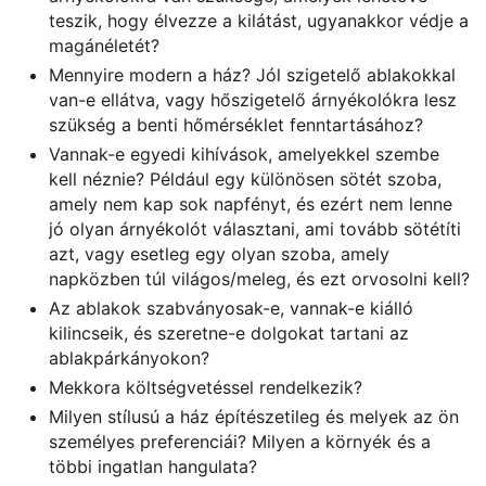
teszik, hogy élvezze a kilátást, ugyanakkor védje a
magánéletét?
Mennyire modern a ház? Jól szigetelő ablakokkal
van-e ellátva, vagy hőszigetelő árnyékolókra lesz
szükség a benti hőmérséklet fenntartásához?
Vannak-e egyedi kihívások, amelyekkel szembe
kell néznie? Például egy különösen sötét szoba,
amely nem kap sok napfényt, és ezért nem lenne
jó olyan árnyékolót választani, ami tovább sötétíti
azt, vagy esetleg egy olyan szoba, amely
napközben túl világos/meleg, és ezt orvosolni kell?
Az ablakok szabványosak-e, vannak-e kiálló
kilincseik, és szeretne-e dolgokat tartani az
ablakpárkányokon?
Mekkora költségvetéssel rendelkezik?
Milyen stílusú a ház építészetileg és melyek az ön
személyes preferenciái? Milyen a környék és a
többi ingatlan hangulata?