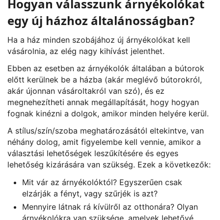
Hogyan válasszunk árnyékolókat
egy új házhoz általánosságban?
Ha a ház minden szobájához új
árnyékolókat
kell
vásárolnia, az elég nagy kihívást jelenthet.
Ebben az esetben az árnyékolók általában a bútorok
előtt kerülnek be a házba (akár meglévő bútorokról,
akár újonnan vásároltakról van szó), és ez
megnehezítheti annak megállapítását, hogy hogyan
fognak kinézni a dolgok, amikor minden helyére kerül.
A stílus/szín/szoba meghatározásától eltekintve, van
néhány dolog, amit figyelembe kell vennie, amikor a
választási lehetőségek leszűkítésére és egyes
lehetőség kizárására van szükség. Ezek a következők:
Mit vár az árnyékolóktól? Egyszerűen csak
elzárják a fényt, vagy szűrjék is azt?
Mennyire látnak rá kívülről az otthonára? Olyan
árnyékolókra van szüksége, amelyek lehetővé