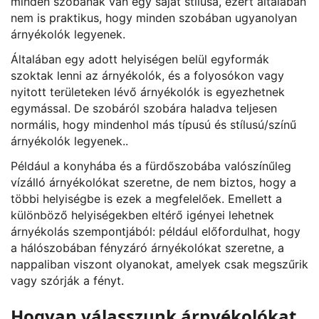
minden szobának van egy saját stílusa, ezért általában
nem is praktikus, hogy minden szobában ugyanolyan
árnyékolók legyenek.
Általában egy adott helyiségen belül egyformák
szoktak lenni az árnyékolók, és a folyosókon vagy
nyitott területeken lévő árnyékolók is egyezhetnek
egymással. De szobáról szobára haladva teljesen
normális, hogy mindenhol más típusú és stílusú/színű
árnyékolók legyenek..
Például a konyhába és a fürdőszobába valószínűleg
vízálló árnyékolókat szeretne, de nem biztos, hogy a
többi helyiségbe is ezek a megfelelőek. Emellett a
különböző helyiségekben eltérő igényei lehetnek
árnyékolás szempontjából: például előfordulhat, hogy
a hálószobában fényzáró árnyékolókat szeretne, a
nappaliban viszont olyanokat, amelyek csak megszűrik
vagy szórják a fényt.
Hogyan válasszunk árnyékolókat