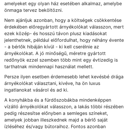
amelyeket egy olyan ház esetében alkalmaz, amelybe
önmaga tervez beköltözni.
Nem ajánljuk azonban, hogy a költségek csökkentése
érdekében előregyártott árnyékolókat válasszon, mert
ezek közép- és hosszú távon plusz kiadásokat
jelenthetnek, például előfordulhat, hogy néhány évente
- a bérlők hibáján kívül - ki kell cserélnie az
árnyékolókat. A jó minőségű, méretre gyártott
redőnyök ezzel szemben több mint egy évtizedig is
tarthatnak mindennapi használat mellett.
Persze ilyen esetben érdemesebb lehet kevésbé drága
árnyékolókat választani, kivéve, ha ön luxus
ingatlanokat vásárol és ad ki.
A konyhákba és a fürdőszobákba mindenképpen
vízálló árnyékolókat válasszon, a lakás többi részében
pedig részesítse előnyben a semleges színeket,
amelyek jobban illeszkednek majd a bérlő saját
ízléséhez és/vagy bútoraihoz. Fontos azonban