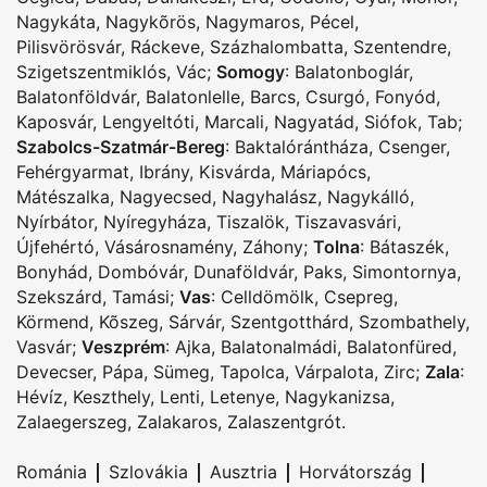
Nagykáta
,
Nagykõrös
,
Nagymaros
,
Pécel
,
Pilisvörösvár
,
Ráckeve
,
Százhalombatta
,
Szentendre
,
Szigetszentmiklós
,
Vác
;
Somogy
:
Balatonboglár
,
Balatonföldvár
,
Balatonlelle
,
Barcs
,
Csurgó
,
Fonyód
,
Kaposvár
,
Lengyeltóti
,
Marcali
,
Nagyatád
,
Siófok
,
Tab
;
Szabolcs-Szatmár-Bereg
:
Baktalórántháza
,
Csenger
,
Fehérgyarmat
,
Ibrány
,
Kisvárda
,
Máriapócs
,
Mátészalka
,
Nagyecsed
,
Nagyhalász
,
Nagykálló
,
Nyírbátor
,
Nyíregyháza
,
Tiszalök
,
Tiszavasvári
,
Újfehértó
,
Vásárosnamény
,
Záhony
;
Tolna
:
Bátaszék
,
Bonyhád
,
Dombóvár
,
Dunaföldvár
,
Paks
,
Simontornya
,
Szekszárd
,
Tamási
;
Vas
:
Celldömölk
,
Csepreg
,
Körmend
,
Kõszeg
,
Sárvár
,
Szentgotthárd
,
Szombathely
,
Vasvár
;
Veszprém
:
Ajka
,
Balatonalmádi
,
Balatonfüred
,
Devecser
,
Pápa
,
Sümeg
,
Tapolca
,
Várpalota
,
Zirc
;
Zala
:
Hévíz
,
Keszthely
,
Lenti
,
Letenye
,
Nagykanizsa
,
Zalaegerszeg
,
Zalakaros
,
Zalaszentgrót
.
|
|
|
|
Románia
Szlovákia
Ausztria
Horvátország