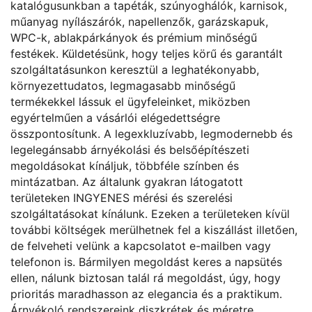
katalógusunkban a tapéták, szúnyoghálók, karnisok,
műanyag nyílászárók, napellenzők, garázskapuk,
WPC-k, ablakpárkányok és prémium minőségű
festékek. Küldetésünk, hogy teljes körű és garantált
szolgáltatásunkon keresztül a leghatékonyabb,
környezettudatos, legmagasabb minőségű
termékekkel lássuk el ügyfeleinket, miközben
egyértelműen a vásárlói elégedettségre
összpontosítunk. A legexkluzívabb, legmodernebb és
legelegánsabb árnyékolási és belsőépítészeti
megoldásokat kínáljuk, többféle színben és
mintázatban. Az általunk gyakran látogatott
területeken INGYENES mérési és szerelési
szolgáltatásokat kínálunk. Ezeken a területeken kívül
további költségek merülhetnek fel a kiszállást illetően,
de felveheti velünk a kapcsolatot e-mailben vagy
telefonon is. Bármilyen megoldást keres a napsütés
ellen, nálunk biztosan talál rá megoldást, úgy, hogy
prioritás maradhasson az elegancia és a praktikum.
Árnyékoló rendszereink diszkrétek és méretre