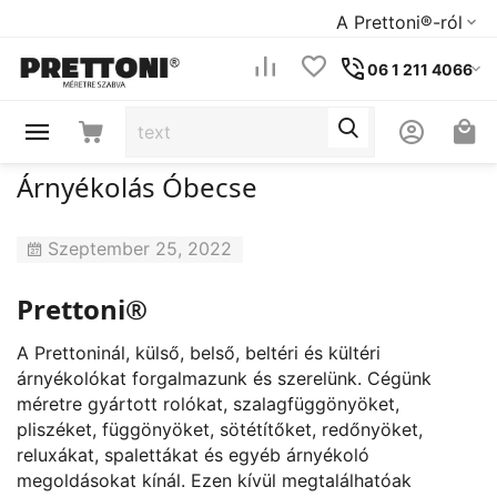
A Prettoni®-ról
06 1 211 4066
Árnyékolás Óbecse
Szeptember 25, 2022
Prettoni®
A Prettoninál, külső, belső, beltéri és kültéri
árnyékolókat forgalmazunk és szerelünk. Cégünk
méretre gyártott rolókat, szalagfüggönyöket,
pliszéket, függönyöket, sötétítőket, redőnyöket,
reluxákat, spalettákat és egyéb árnyékoló
megoldásokat kínál. Ezen kívül megtalálhatóak