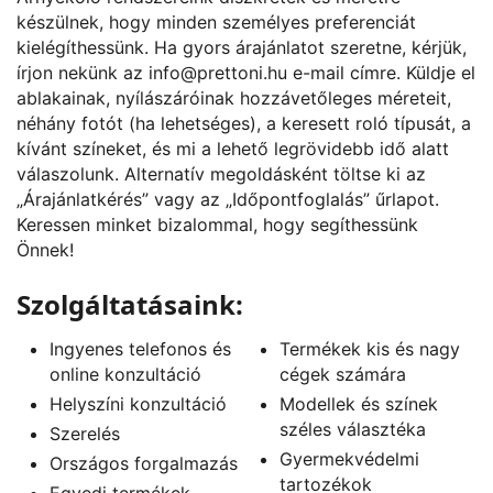
készülnek, hogy minden személyes preferenciát
kielégíthessünk. Ha gyors árajánlatot szeretne, kérjük,
írjon nekünk az
info@prettoni.hu
e-mail címre. Küldje el
ablakainak, nyílászáróinak hozzávetőleges méreteit,
néhány fotót (ha lehetséges), a keresett roló típusát, a
kívánt színeket, és mi a lehető legrövidebb idő alatt
válaszolunk. Alternatív megoldásként töltse ki az
„
Árajánlatkérés
” vagy az „
Időpontfoglalás
” űrlapot.
Keressen minket bizalommal, hogy segíthessünk
Önnek!
Szolgáltatásaink:
Ingyenes telefonos és
Termékek kis és nagy
online konzultáció
cégek számára
Helyszíni konzultáció
Modellek és színek
széles választéka
Szerelés
Gyermekvédelmi
Országos forgalmazás
tartozékok
Egyedi termékek