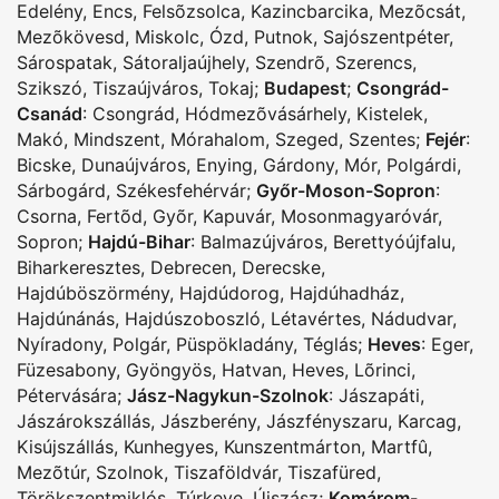
Edelény
,
Encs
,
Felsõzsolca
,
Kazincbarcika
,
Mezõcsát
,
Mezõkövesd
,
Miskolc
,
Ózd
,
Putnok
,
Sajószentpéter
,
Sárospatak
,
Sátoraljaújhely
,
Szendrõ
,
Szerencs
,
Szikszó
,
Tiszaújváros
,
Tokaj
;
Budapest
;
Csongrád-
Csanád
:
Csongrád
,
Hódmezõvásárhely
,
Kistelek
,
Makó
,
Mindszent
,
Mórahalom
,
Szeged
,
Szentes
;
Fejér
:
Bicske
,
Dunaújváros
,
Enying
,
Gárdony
,
Mór
,
Polgárdi
,
Sárbogárd
,
Székesfehérvár
;
Győr-Moson-Sopron
:
Csorna
,
Fertõd
,
Gyõr
,
Kapuvár
,
Mosonmagyaróvár
,
Sopron
;
Hajdú-Bihar
:
Balmazújváros
,
Berettyóújfalu
,
Biharkeresztes
,
Debrecen
,
Derecske
,
Hajdúböszörmény
,
Hajdúdorog
,
Hajdúhadház
,
Hajdúnánás
,
Hajdúszoboszló
,
Létavértes
,
Nádudvar
,
Nyíradony
,
Polgár
,
Püspökladány
,
Téglás
;
Heves
:
Eger
,
Füzesabony
,
Gyöngyös
,
Hatvan
,
Heves
,
Lõrinci
,
Pétervására
;
Jász-Nagykun-Szolnok
:
Jászapáti
,
Jászárokszállás
,
Jászberény
,
Jászfényszaru
,
Karcag
,
Kisújszállás
,
Kunhegyes
,
Kunszentmárton
,
Martfû
,
Mezõtúr
,
Szolnok
,
Tiszaföldvár
,
Tiszafüred
,
Törökszentmiklós
,
Túrkeve
,
Újszász
;
Komárom-