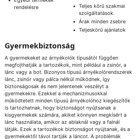
Teljes körű szakmai
rendelésre
szolgáltatások
Árak minden zsebre
Teljeskörű ajánlatok
Gyermekbiztonság
A gyermekeket az árnyékolók típusától függően
megfojthatják a tartozékok, mint például a zsinór, a
lánc vagy a bot. Bizonyos típusú árnyékolórendszerek
lánc, zsinór vagy pálca nélkül működnek, így
biztonságosak és nem jelentenek veszélyt a
gyermekekre. Ezekkel a mechanizmusokkal
működtetett minden típusú árnyékolóhoz kiegészítők
is tartozhatnak, hogy biztonságot nyújtsanak a
kisgyermekek számára, akiket könnyen megkísért a
lánc használata, amikor az ablaknál vagy a falnál
látják. Ezek a tartozékok biztonságot nyújtanak, és a
gyermekektől távol tartják a láncot. A problémák