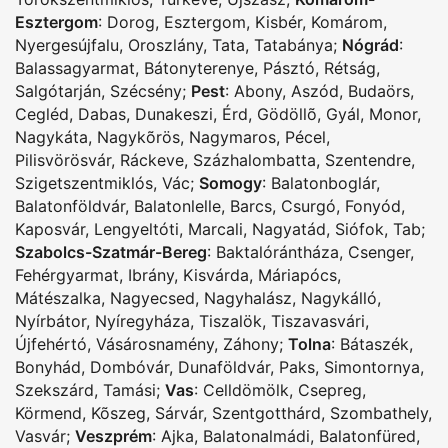
Esztergom
:
Dorog
,
Esztergom
,
Kisbér
,
Komárom
,
Nyergesújfalu
,
Oroszlány
,
Tata
,
Tatabánya
;
Nógrád
:
Balassagyarmat
,
Bátonyterenye
,
Pásztó
,
Rétság
,
Salgótarján
,
Szécsény
;
Pest
:
Abony
,
Aszód
,
Budaörs
,
Cegléd
,
Dabas
,
Dunakeszi
,
Érd
,
Gödöllõ
,
Gyál
,
Monor
,
Nagykáta
,
Nagykõrös
,
Nagymaros
,
Pécel
,
Pilisvörösvár
,
Ráckeve
,
Százhalombatta
,
Szentendre
,
Szigetszentmiklós
,
Vác
;
Somogy
:
Balatonboglár
,
Balatonföldvár
,
Balatonlelle
,
Barcs
,
Csurgó
,
Fonyód
,
Kaposvár
,
Lengyeltóti
,
Marcali
,
Nagyatád
,
Siófok
,
Tab
;
Szabolcs-Szatmár-Bereg
:
Baktalórántháza
,
Csenger
,
Fehérgyarmat
,
Ibrány
,
Kisvárda
,
Máriapócs
,
Mátészalka
,
Nagyecsed
,
Nagyhalász
,
Nagykálló
,
Nyírbátor
,
Nyíregyháza
,
Tiszalök
,
Tiszavasvári
,
Újfehértó
,
Vásárosnamény
,
Záhony
;
Tolna
:
Bátaszék
,
Bonyhád
,
Dombóvár
,
Dunaföldvár
,
Paks
,
Simontornya
,
Szekszárd
,
Tamási
;
Vas
:
Celldömölk
,
Csepreg
,
Körmend
,
Kõszeg
,
Sárvár
,
Szentgotthárd
,
Szombathely
,
Vasvár
;
Veszprém
:
Ajka
,
Balatonalmádi
,
Balatonfüred
,