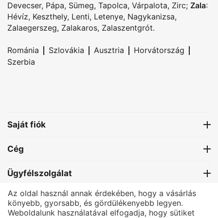
Devecser
,
Pápa
,
Sümeg
,
Tapolca
,
Várpalota
,
Zirc
;
Zala
:
Hévíz
,
Keszthely
,
Lenti
,
Letenye
,
Nagykanizsa
,
Zalaegerszeg
,
Zalakaros
,
Zalaszentgrót
.
|
|
|
|
Románia
Szlovákia
Ausztria
Horvátország
Szerbia
Saját fiók
Cég
Ügyfélszolgálat
Az oldal használ annak érdekében, hogy a vásárlás
Kapcsolat
könyebb, gyorsabb, és gördülékenyebb legyen.
Weboldalunk használatával elfogadja, hogy sütiket