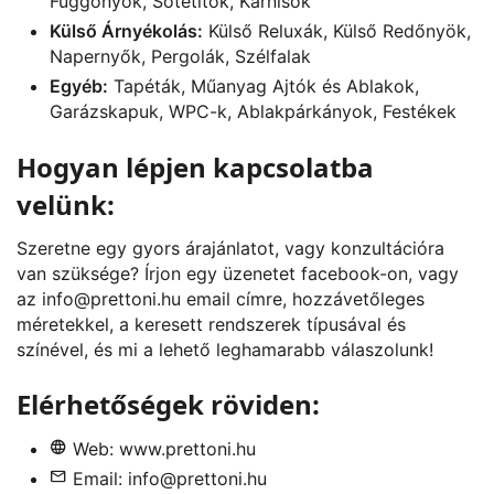
Függönyök, Sötétítők, Karnisok
Külső Árnyékolás:
Külső Reluxák, Külső Redőnyök,
Napernyők, Pergolák, Szélfalak
Egyéb:
Tapéták, Műanyag Ajtók és Ablakok,
Garázskapuk, WPC-k, Ablakpárkányok, Festékek
Hogyan lépjen kapcsolatba
velünk:
Szeretne egy gyors árajánlatot, vagy konzultációra
van szüksége? Írjon egy üzenetet
facebook
-on, vagy
az
info@prettoni.hu
email címre, hozzávetőleges
méretekkel, a keresett rendszerek típusával és
színével, és mi a lehető leghamarabb válaszolunk!
Elérhetőségek röviden:
Web:
www.prettoni.hu
Email:
info@prettoni.hu