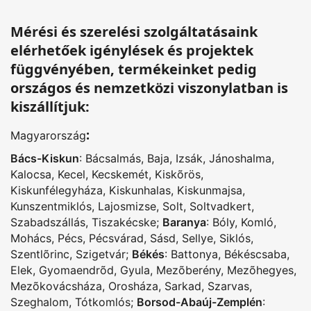
Mérési és szerelési szolgáltatásaink
elérhetőek igénylések és projektek
függvényében, termékeinket pedig
országos és nemzetközi viszonylatban is
kiszállítjuk:
:
Magyarország
Bács-Kiskun
:
Bácsalmás
,
Baja
,
Izsák
,
Jánoshalma
,
Kalocsa
,
Kecel
,
Kecskemét
,
Kiskõrös
,
Kiskunfélegyháza
,
Kiskunhalas
,
Kiskunmajsa
,
Kunszentmiklós
,
Lajosmizse
,
Solt
,
Soltvadkert
,
Szabadszállás
,
Tiszakécske
;
Baranya
:
Bóly
,
Komló
,
Mohács
,
Pécs
,
Pécsvárad
,
Sásd
,
Sellye
,
Siklós
,
Szentlõrinc
,
Szigetvár
;
Békés
:
Battonya
,
Békéscsaba
,
Elek
,
Gyomaendrõd
,
Gyula
,
Mezõberény
,
Mezõhegyes
,
Mezõkovácsháza
,
Orosháza
,
Sarkad
,
Szarvas
,
Szeghalom
,
Tótkomlós
;
Borsod-Abaúj-Zemplén
: