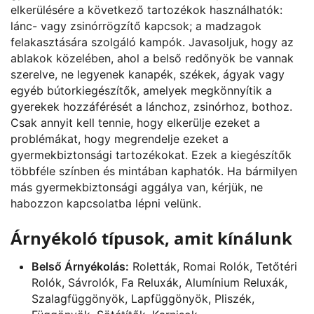
elkerülésére a következő tartozékok használhatók:
lánc- vagy zsinórrögzítő kapcsok; a madzagok
felakasztására szolgáló kampók. Javasoljuk, hogy az
ablakok közelében, ahol a belső redőnyök be vannak
szerelve, ne legyenek kanapék, székek, ágyak vagy
egyéb bútorkiegészítők, amelyek megkönnyítik a
gyerekek hozzáférését a lánchoz, zsinórhoz, bothoz.
Csak annyit kell tennie, hogy elkerülje ezeket a
problémákat, hogy megrendelje ezeket a
gyermekbiztonsági tartozékokat. Ezek a kiegészítők
többféle színben és mintában kaphatók. Ha bármilyen
más gyermekbiztonsági aggálya van, kérjük, ne
habozzon kapcsolatba lépni velünk.
Árnyékoló típusok, amit kínálunk
Belső Árnyékolás:
Roletták, Romai Rolók, Tetőtéri
Rolók, Sávrolók, Fa Reluxák, Alumínium Reluxák,
Szalagfüggönyök, Lapfüggönyök, Pliszék,