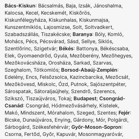
Bács-Kiskun
:
Bácsalmás
,
Baja
,
Izsák
,
Jánoshalma
,
Kalocsa
,
Kecel
,
Kecskemét
,
Kiskõrös
,
Kiskunfélegyháza
,
Kiskunhalas
,
Kiskunmajsa
,
Kunszentmiklós
,
Lajosmizse
,
Solt
,
Soltvadkert
,
Szabadszállás
,
Tiszakécske
;
Baranya
:
Bóly
,
Komló
,
Mohács
,
Pécs
,
Pécsvárad
,
Sásd
,
Sellye
,
Siklós
,
Szentlõrinc
,
Szigetvár
;
Békés
:
Battonya
,
Békéscsaba
,
Elek
,
Gyomaendrõd
,
Gyula
,
Mezõberény
,
Mezõhegyes
,
Mezõkovácsháza
,
Orosháza
,
Sarkad
,
Szarvas
,
Szeghalom
,
Tótkomlós
;
Borsod-Abaúj-Zemplén
:
Edelény
,
Encs
,
Felsõzsolca
,
Kazincbarcika
,
Mezõcsát
,
Mezõkövesd
,
Miskolc
,
Ózd
,
Putnok
,
Sajószentpéter
,
Sárospatak
,
Sátoraljaújhely
,
Szendrõ
,
Szerencs
,
Szikszó
,
Tiszaújváros
,
Tokaj
;
Budapest
;
Csongrád-
Csanád
:
Csongrád
,
Hódmezõvásárhely
,
Kistelek
,
Makó
,
Mindszent
,
Mórahalom
,
Szeged
,
Szentes
;
Fejér
:
Bicske
,
Dunaújváros
,
Enying
,
Gárdony
,
Mór
,
Polgárdi
,
Sárbogárd
,
Székesfehérvár
;
Győr-Moson-Sopron
:
Csorna
,
Fertõd
,
Gyõr
,
Kapuvár
,
Mosonmagyaróvár
,