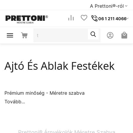
A Prettoni®-ról
06 1 211 4066
Ajtó És Ablak Festékek
Prémium minőség - Méretre szabva
Tovább...
Prettoni® Árnyékolók Méretre Szabva