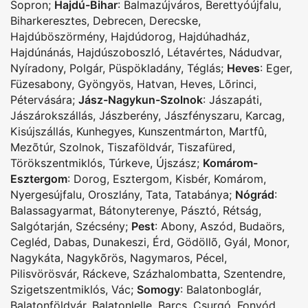
Sopron
;
Hajdú-Bihar
:
Balmazújváros
,
Berettyóújfalu
,
Biharkeresztes
,
Debrecen
,
Derecske
,
Hajdúböszörmény
,
Hajdúdorog
,
Hajdúhadház
,
Hajdúnánás
,
Hajdúszoboszló
,
Létavértes
,
Nádudvar
,
Nyíradony
,
Polgár
,
Püspökladány
,
Téglás
;
Heves
:
Eger
,
Füzesabony
,
Gyöngyös
,
Hatvan
,
Heves
,
Lõrinci
,
Pétervására
;
Jász-Nagykun-Szolnok
:
Jászapáti
,
Jászárokszállás
,
Jászberény
,
Jászfényszaru
,
Karcag
,
Kisújszállás
,
Kunhegyes
,
Kunszentmárton
,
Martfû
,
Mezõtúr
,
Szolnok
,
Tiszaföldvár
,
Tiszafüred
,
Törökszentmiklós
,
Túrkeve
,
Újszász
;
Komárom-
Esztergom
:
Dorog
,
Esztergom
,
Kisbér
,
Komárom
,
Nyergesújfalu
,
Oroszlány
,
Tata
,
Tatabánya
;
Nógrád
:
Balassagyarmat
,
Bátonyterenye
,
Pásztó
,
Rétság
,
Salgótarján
,
Szécsény
;
Pest
:
Abony
,
Aszód
,
Budaörs
,
Cegléd
,
Dabas
,
Dunakeszi
,
Érd
,
Gödöllõ
,
Gyál
,
Monor
,
Nagykáta
,
Nagykõrös
,
Nagymaros
,
Pécel
,
Pilisvörösvár
,
Ráckeve
,
Százhalombatta
,
Szentendre
,
Szigetszentmiklós
,
Vác
;
Somogy
:
Balatonboglár
,
Balatonföldvár
,
Balatonlelle
,
Barcs
,
Csurgó
,
Fonyód
,