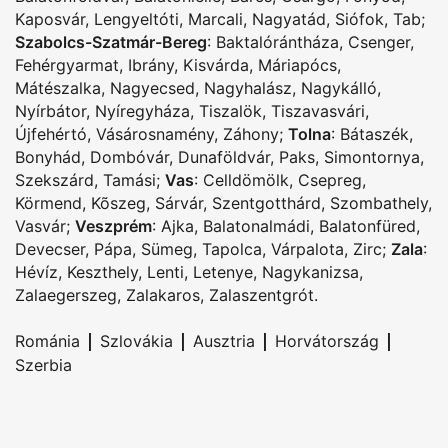
Kaposvár
,
Lengyeltóti
,
Marcali
,
Nagyatád
,
Siófok
,
Tab
;
Szabolcs-Szatmár-Bereg
:
Baktalórántháza
,
Csenger
,
Fehérgyarmat
,
Ibrány
,
Kisvárda
,
Máriapócs
,
Mátészalka
,
Nagyecsed
,
Nagyhalász
,
Nagykálló
,
Nyírbátor
,
Nyíregyháza
,
Tiszalök
,
Tiszavasvári
,
Újfehértó
,
Vásárosnamény
,
Záhony
;
Tolna
:
Bátaszék
,
Bonyhád
,
Dombóvár
,
Dunaföldvár
,
Paks
,
Simontornya
,
Szekszárd
,
Tamási
;
Vas
:
Celldömölk
,
Csepreg
,
Körmend
,
Kõszeg
,
Sárvár
,
Szentgotthárd
,
Szombathely
,
Vasvár
;
Veszprém
:
Ajka
,
Balatonalmádi
,
Balatonfüred
,
Devecser
,
Pápa
,
Sümeg
,
Tapolca
,
Várpalota
,
Zirc
;
Zala
:
Hévíz
,
Keszthely
,
Lenti
,
Letenye
,
Nagykanizsa
,
Zalaegerszeg
,
Zalakaros
,
Zalaszentgrót
.
|
|
|
|
Románia
Szlovákia
Ausztria
Horvátország
Szerbia