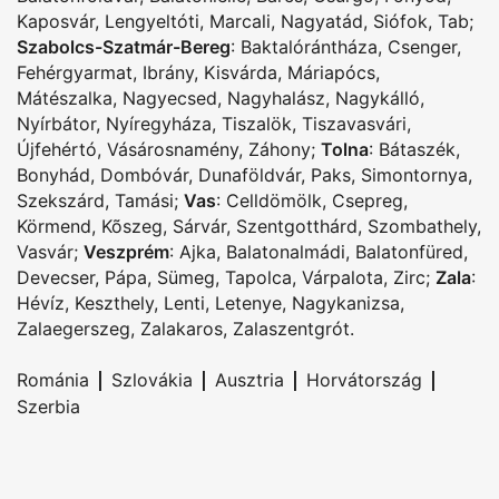
Kaposvár
,
Lengyeltóti
,
Marcali
,
Nagyatád
,
Siófok
,
Tab
;
Szabolcs-Szatmár-Bereg
:
Baktalórántháza
,
Csenger
,
Fehérgyarmat
,
Ibrány
,
Kisvárda
,
Máriapócs
,
Mátészalka
,
Nagyecsed
,
Nagyhalász
,
Nagykálló
,
Nyírbátor
,
Nyíregyháza
,
Tiszalök
,
Tiszavasvári
,
Újfehértó
,
Vásárosnamény
,
Záhony
;
Tolna
:
Bátaszék
,
Bonyhád
,
Dombóvár
,
Dunaföldvár
,
Paks
,
Simontornya
,
Szekszárd
,
Tamási
;
Vas
:
Celldömölk
,
Csepreg
,
Körmend
,
Kõszeg
,
Sárvár
,
Szentgotthárd
,
Szombathely
,
Vasvár
;
Veszprém
:
Ajka
,
Balatonalmádi
,
Balatonfüred
,
Devecser
,
Pápa
,
Sümeg
,
Tapolca
,
Várpalota
,
Zirc
;
Zala
:
Hévíz
,
Keszthely
,
Lenti
,
Letenye
,
Nagykanizsa
,
Zalaegerszeg
,
Zalakaros
,
Zalaszentgrót
.
|
|
|
|
Románia
Szlovákia
Ausztria
Horvátország
Szerbia