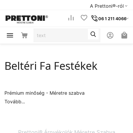
A Prettoni®-ról
06 1 211 4066
Beltéri Fa Festékek
Prémium minőség - Méretre szabva
Tovább...
Prettoni® Árnyékolók Méretre Szabva