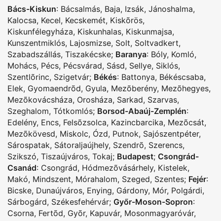
Bács-Kiskun
:
Bácsalmás
,
Baja
,
Izsák
,
Jánoshalma
,
Kalocsa
,
Kecel
,
Kecskemét
,
Kiskõrös
,
Kiskunfélegyháza
,
Kiskunhalas
,
Kiskunmajsa
,
Kunszentmiklós
,
Lajosmizse
,
Solt
,
Soltvadkert
,
Szabadszállás
,
Tiszakécske
;
Baranya
:
Bóly
,
Komló
,
Mohács
,
Pécs
,
Pécsvárad
,
Sásd
,
Sellye
,
Siklós
,
Szentlõrinc
,
Szigetvár
;
Békés
:
Battonya
,
Békéscsaba
,
Elek
,
Gyomaendrõd
,
Gyula
,
Mezõberény
,
Mezõhegyes
,
Mezõkovácsháza
,
Orosháza
,
Sarkad
,
Szarvas
,
Szeghalom
,
Tótkomlós
;
Borsod-Abaúj-Zemplén
:
Edelény
,
Encs
,
Felsõzsolca
,
Kazincbarcika
,
Mezõcsát
,
Mezõkövesd
,
Miskolc
,
Ózd
,
Putnok
,
Sajószentpéter
,
Sárospatak
,
Sátoraljaújhely
,
Szendrõ
,
Szerencs
,
Szikszó
,
Tiszaújváros
,
Tokaj
;
Budapest
;
Csongrád-
Csanád
:
Csongrád
,
Hódmezõvásárhely
,
Kistelek
,
Makó
,
Mindszent
,
Mórahalom
,
Szeged
,
Szentes
;
Fejér
:
Bicske
,
Dunaújváros
,
Enying
,
Gárdony
,
Mór
,
Polgárdi
,
Sárbogárd
,
Székesfehérvár
;
Győr-Moson-Sopron
:
Csorna
,
Fertõd
,
Gyõr
,
Kapuvár
,
Mosonmagyaróvár
,