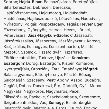
Sopron
;
Hajdú-Bihar
:
Balmazújváros
,
Berettyóújfalu
,
Biharkeresztes
,
Debrecen
,
Derecske
,
Hajdúböszörmény
,
Hajdúdorog
,
Hajdúhadház
,
Hajdúnánás
,
Hajdúszoboszló
,
Létavértes
,
Nádudvar
,
Nyíradony
,
Polgár
,
Püspökladány
,
Téglás
;
Heves
:
Eger
,
Füzesabony
,
Gyöngyös
,
Hatvan
,
Heves
,
Lõrinci
,
Pétervására
;
Jász-Nagykun-Szolnok
:
Jászapáti
,
Jászárokszállás
,
Jászberény
,
Jászfényszaru
,
Karcag
,
Kisújszállás
,
Kunhegyes
,
Kunszentmárton
,
Martfû
,
Mezõtúr
,
Szolnok
,
Tiszaföldvár
,
Tiszafüred
,
Törökszentmiklós
,
Túrkeve
,
Újszász
;
Komárom-
Esztergom
:
Dorog
,
Esztergom
,
Kisbér
,
Komárom
,
Nyergesújfalu
,
Oroszlány
,
Tata
,
Tatabánya
;
Nógrád
:
Balassagyarmat
,
Bátonyterenye
,
Pásztó
,
Rétság
,
Salgótarján
,
Szécsény
;
Pest
:
Abony
,
Aszód
,
Budaörs
,
Cegléd
,
Dabas
,
Dunakeszi
,
Érd
,
Gödöllõ
,
Gyál
,
Monor
,
Nagykáta
,
Nagykõrös
,
Nagymaros
,
Pécel
,
Pilisvörösvár
,
Ráckeve
,
Százhalombatta
,
Szentendre
,
Szigetszentmiklós
,
Vác
;
Somogy
:
Balatonboglár
,
Balatonföldvár
,
Balatonlelle
,
Barcs
,
Csurgó
,
Fonyód
,